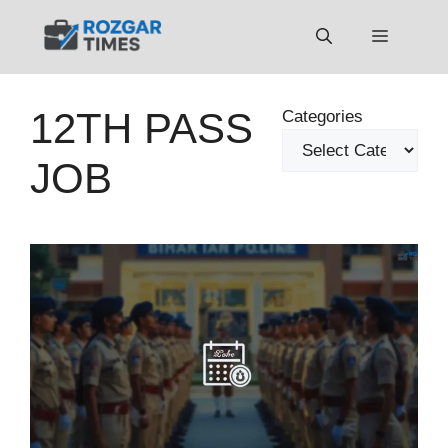
Skip
to
Menu
content
12TH PASS
Categories
JOB