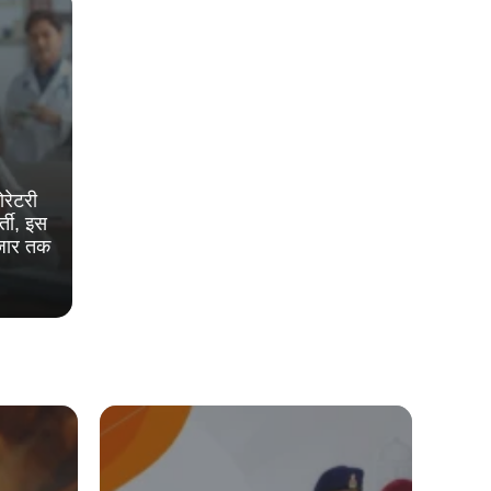
रेटरी
्ती, इस
हजार तक