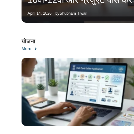
April 14, 2026
by
Shubham Tiwari
योजना
More