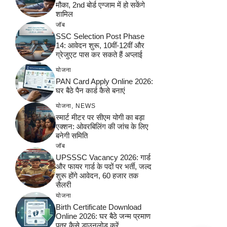
मौका, 2nd बोर्ड एग्जाम में हो सकेंगे
शामिल
जॉब
SSC Selection Post Phase
14: आवेदन शुरू, 10वीं-12वीं और
ग्रेजुएट पास कर सकते हैं अप्लाई
योजना
PAN Card Apply Online 2026:
घर बैठे पैन कार्ड कैसे बनाएं
योजना
,
NEWS
स्मार्ट मीटर पर सीएम योगी का बड़ा
एक्शन: ओवरबिलिंग की जांच के लिए
बनेगी समिति
जॉब
UPSSSC Vacancy 2026: गार्ड
और फायर गार्ड के पदों पर भर्ती, जल्द
शुरू होंगे आवेदन, 60 हजार तक
सैलरी
योजना
Birth Certificate Download
Online 2026: घर बैठे जन्म प्रमाण
पत्र कैसे डाउनलोड करें