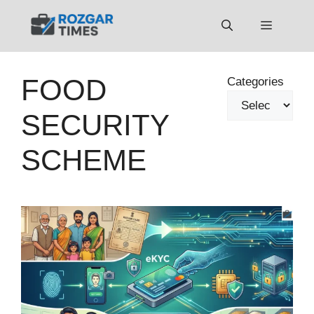
Skip
to
Menu
content
FOOD
Categories
SECURITY
SCHEME