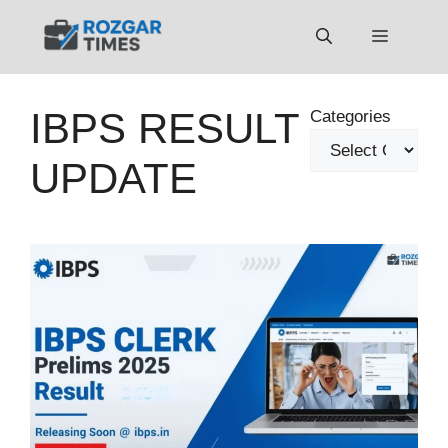
Skip
to
Menu
content
IBPS RESULT
Categories
UPDATE