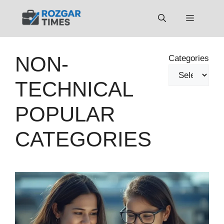
Skip
to
Menu
content
NON-
Categories
TECHNICAL
POPULAR
CATEGORIES