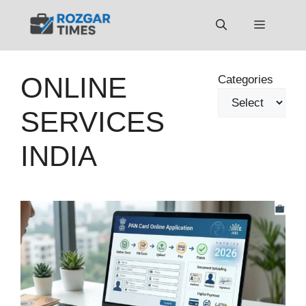
Skip
to
Menu
content
ONLINE
Categories
SERVICES
INDIA