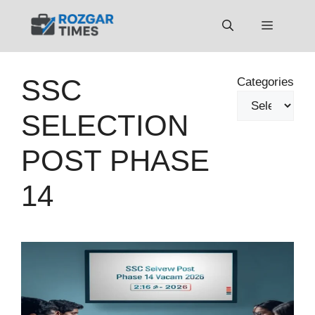
Skip
to
Menu
content
SSC
Categories
SELECTION
POST PHASE
14