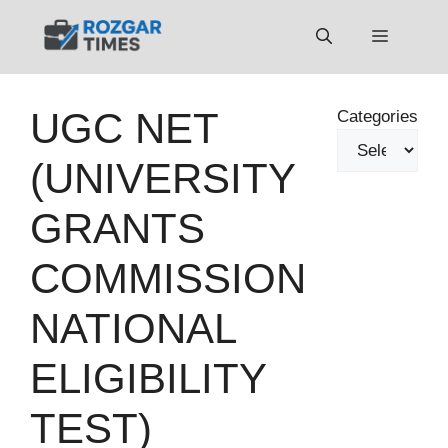
Skip
to
Menu
content
UGC NET
Categories
(UNIVERSITY
GRANTS
COMMISSION
NATIONAL
ELIGIBILITY
TEST)