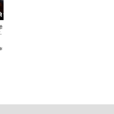
़ी
,
के