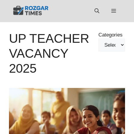
Skip
to
Menu
content
UP TEACHER
Categories
VACANCY
2025