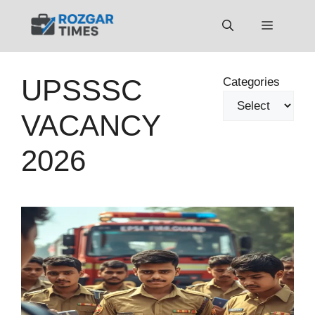
Skip
to
Menu
content
UPSSSC
Categories
VACANCY
2026