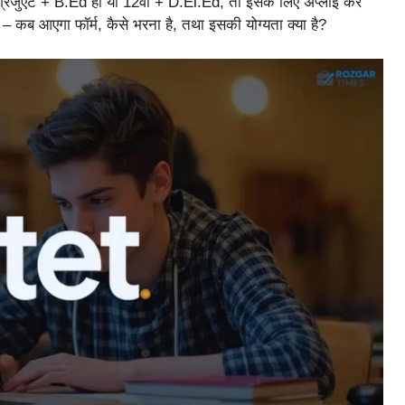
प ग्रेजुएट + B.Ed हो या 12वीं + D.El.Ed, तो इसके लिए अप्लाई कर
 – कब आएगा फॉर्म, कैसे भरना है, तथा इसकी योग्यता क्या है?