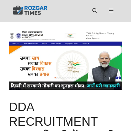
Skip
to
Menu
content
DDA
RECRUITMENT