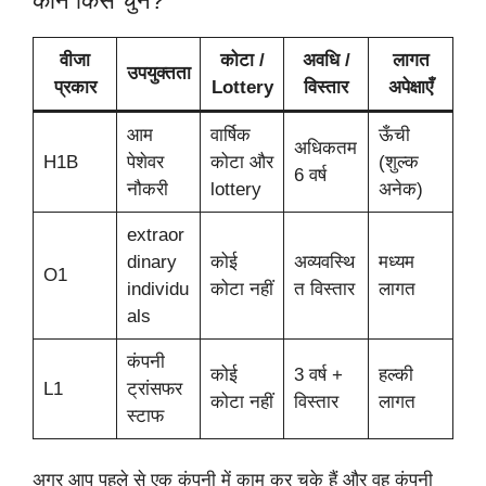
कौन किसे चुनें?
वीजा
कोटा /
अवधि /
लागत
उपयुक्तता
प्रकार
Lottery
विस्तार
अपेक्षाएँ
आम
वार्षिक
ऊँची
अधिकतम
H1B
पेशेवर
कोटा और
(शुल्क
6 वर्ष
नौकरी
lottery
अनेक)
extraor
dinary
कोई
अव्यवस्थि
मध्यम
O1
individu
कोटा नहीं
त विस्तार
लागत
als
कंपनी
कोई
3 वर्ष +
हल्की
L1
ट्रांसफर
कोटा नहीं
विस्तार
लागत
स्टाफ
अगर आप पहले से एक कंपनी में काम कर चुके हैं और वह कंपनी