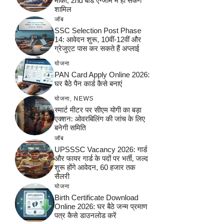
मौका, 2nd बोर्ड एग्जाम में हो सकेंगे
शामिल
जॉब
SSC Selection Post Phase
14: आवेदन शुरू, 10वीं-12वीं और
ग्रेजुएट पास कर सकते हैं अप्लाई
योजना
PAN Card Apply Online 2026:
घर बैठे पैन कार्ड कैसे बनाएं
योजना
,
NEWS
स्मार्ट मीटर पर सीएम योगी का बड़ा
एक्शन: ओवरबिलिंग की जांच के लिए
बनेगी समिति
जॉब
UPSSSC Vacancy 2026: गार्ड
और फायर गार्ड के पदों पर भर्ती, जल्द
शुरू होंगे आवेदन, 60 हजार तक
सैलरी
योजना
Birth Certificate Download
Online 2026: घर बैठे जन्म प्रमाण
पत्र कैसे डाउनलोड करें