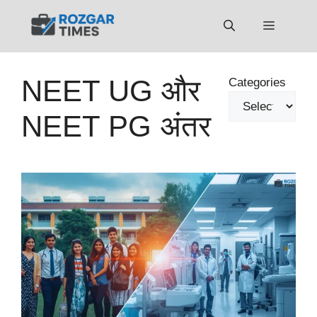
Skip
to
Menu
content
NEET UG और
Categories
NEET PG अंतर