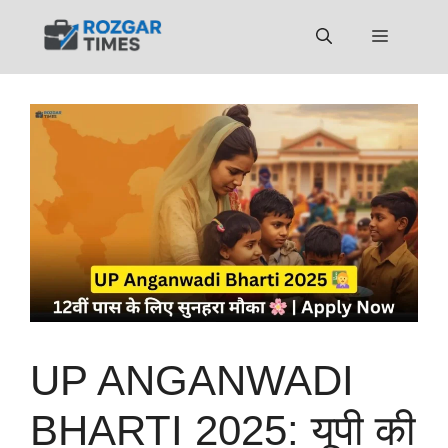
Skip
to
Menu
content
UP ANGANWADI
BHARTI 2025: यूपी की