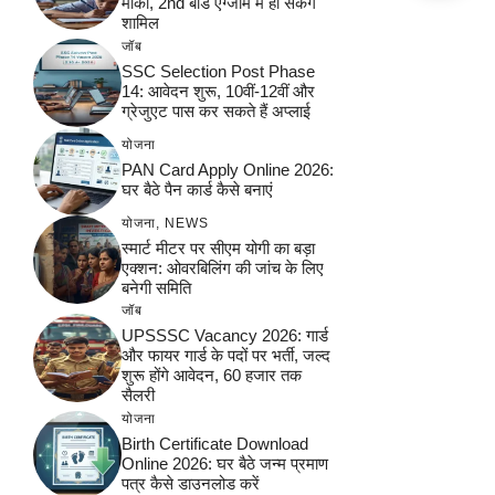
मौका, 2nd बोर्ड एग्जाम में हो सकेंगे
शामिल
जॉब
SSC Selection Post Phase
14: आवेदन शुरू, 10वीं-12वीं और
ग्रेजुएट पास कर सकते हैं अप्लाई
योजना
PAN Card Apply Online 2026:
घर बैठे पैन कार्ड कैसे बनाएं
योजना
,
NEWS
स्मार्ट मीटर पर सीएम योगी का बड़ा
एक्शन: ओवरबिलिंग की जांच के लिए
बनेगी समिति
जॉब
UPSSSC Vacancy 2026: गार्ड
और फायर गार्ड के पदों पर भर्ती, जल्द
शुरू होंगे आवेदन, 60 हजार तक
सैलरी
योजना
Birth Certificate Download
Online 2026: घर बैठे जन्म प्रमाण
पत्र कैसे डाउनलोड करें