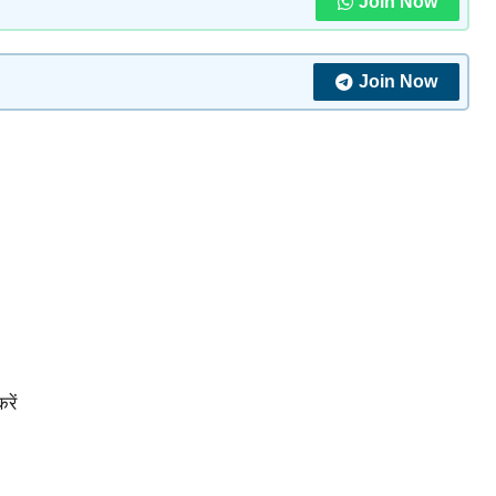
Join Now
Join Now
रें